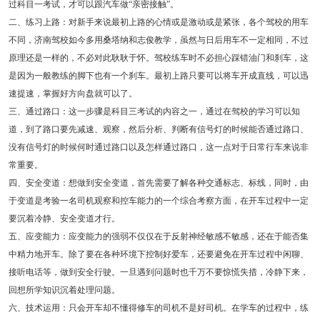
过科目一考试，才可以跟汽车做“亲密接触”。
二、练习上路：对新手来说最初上路的心情或是激动或是紧张，各个驾校的用车
不同，济南驾校如今多用桑塔纳和志俊教学，虽然与日后用车不一定相同，不过
原理还是一样的，不必对此耿耿于怀。驾校练车时不必担心踩错油门和刹车，这
是因为一般教练的脚下也有一个刹车。最初上路只要可以将车开成直线，可以迅
速提速，掌握好方向盘就可以了。
三、通过路口：这一步骤是科目三考试的内容之一，通过在驾校的学习可以知
道，到了路口要先减速、观察，然后分析、判断有信号灯的时候能否通过路口、
没有信号灯的时候何时通过路口以及怎样通过路口，这一点对于日常行车来说非
常重要。
四、安全变道：想做到安全变道，首先需要了解各种交通标志、标线，同时，由
于变道是考验一名司机观察和控车能力的一个综合考察方面，在开车过程中一定
要沉着冷静、安全变道才行。
五、应变能力：应变能力的强弱不仅仅在于反射神经敏感不敏感，还在于能否集
中精力地开车。除了要在各种环境下控制好爱车，还要避免在开车过程中闲聊、
接听电话等，做到安全行驶。一旦遇到问题时也千万不要惊慌失措，冷静下来，
回想所学知识沉着处理问题。
六、技术运用：只会开车却不懂得修车的司机不是好司机。在学车的过程中，练