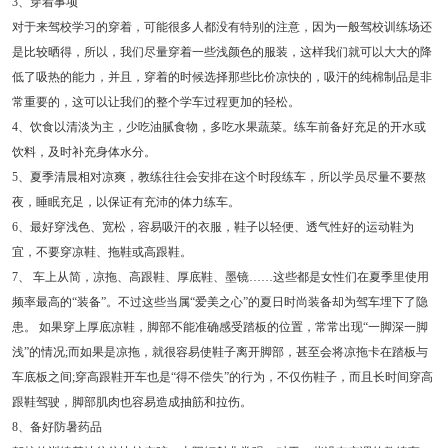
3、穿着事项
对于来驾校学习的穿着，可能很多人都没有特别的注意，因为一般驾校训练场还
是比较晒得，所以，我们尽量穿着一些浅颜色的服装，这样我们就可以大大的降
低了吸热的能力，并且，穿着的时候选择那些比价凉快的，吸汗的纯棉制品是非
常重要的，这可以让我们的整个学车过程更加的轻松。
4、饮食以清淡为主，少吃油腻食物，多吃水果蔬菜。练车前备好充足的开水或
饮料，及时补充身体水分。
5、夏季清晨相对凉爽，教练往往会安排在这个时段练车，所以学员尽量不要熬
夜，睡眠充足，以保证有充沛的体力练车。
6、最好穿浅色、宽松，容易吸汗的衣服，鞋子以轻便、透气性好的运动鞋为
宜，不要穿凉鞋、拖鞋或高跟鞋。
7、 车上从简，凉拖、高跟鞋、厚底鞋、墨镜……这些都是女性们在夏季里使用
频率最高的“装备”。不过这些当属“爱美之心”的夏日时尚装备却为驾车埋下了隐
患。 如果穿上厚底凉鞋，脚部不能准确感受踏板的位置，常常出现“一脚深一脚
浅”的情况;而如果是凉拖，就很容易使鞋子离开脚部，甚至会将凉拖卡在踏板与
车底板之间;穿高跟鞋开车也是“得不偿失”的行为，不仅伤鞋子，而且长时间穿高
跟鞋驾驶，脚部肌肉也容易造成抽筋和拉伤。
8、备好防暑药品