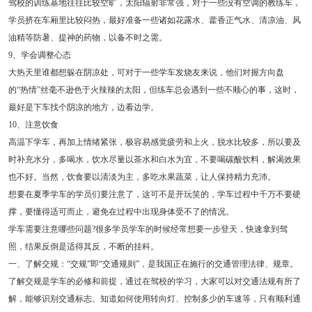
驾校的训练基地往往比较空旷，太阳辐射非常强，对于一些没有空调的教练车，
学员挤在车厢里比较闷热，最好准备一些诸如花露水、藿香正气水、清凉油、风
油精等防暑、提神的药物，以备不时之需。
9、学会调整心态
大热天里谁都想躲在阴凉处，可对于一些学车发烧友来说，他们对握方向盘
的“热情”丝毫不逊色于火辣辣的太阳，但练车总会遇到一些不顺心的事，这时，
最好是下车找个阴凉的地方，边看边学。
10、注意饮食
高温下学车，再加上情绪紧张，极容易感觉疲劳和上火，脱水比较多，所以要及
时补充水分，多喝水，饮水尽量以茶水和白水为宜，不要喝碳酸饮料，解渴效果
也不好。当然，饮食要以清淡为主，多吃水果蔬菜，让人保持精力充沛。
想要在夏季学车的学员们要注意了，这可不是开玩笑的，学车过程中千万不要硬
撑，要懂得适可而止，避免在过程中出现身体受不了的情况。
学车需要注意哪些问题?很多学员学车的时候经常想要一步登天，快速拿到驾
照，结果反倒是适得其反，不断的挂科。
一、了解交规：“交规”即“交通规则”，是我国正在施行的交通管理法律、规章。
了解交规是学车的必修和前提，通过在驾校的学习，大家可以对交通法规有所了
解，能够识别交通标志、知道如何使用转向灯、控制多少的车速等，只有顺利通