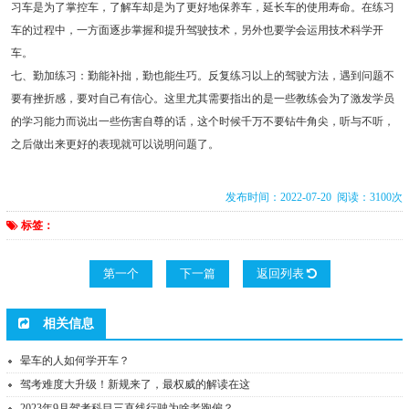
习车是为了掌控车，了解车却是为了更好地保养车，延长车的使用寿命。在练习
车的过程中，一方面逐步掌握和提升驾驶技术，另外也要学会运用技术科学开
车。
七、勤加练习：勤能补拙，勤也能生巧。反复练习以上的驾驶方法，遇到问题不
要有挫折感，要对自己有信心。这里尤其需要指出的是一些教练会为了激发学员
的学习能力而说出一些伤害自尊的话，这个时候千万不要钻牛角尖，听与不听，
之后做出来更好的表现就可以说明问题了。
发布时间：2022-07-20 阅读：3100次
标签：
第一个
下一篇
返回列表
相关信息
晕车的人如何学开车？
驾考难度大升级！新规来了，最权威的解读在这
2023年9月驾考科目三直线行驶为啥老跑偏？