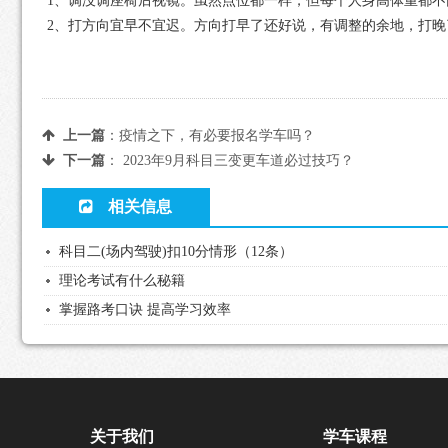
1、调没调座椅后视镜。虽然点位都一样，但每个人身高体重都
2、打方向宜早不宜迟。方向打早了还好说，有调整的余地，打晚
上一篇
：
疫情之下，有必要报名学车吗？
下一篇
：
2023年9月科目三变更车道必过技巧？
相关信息
科目二(场内驾驶)扣10分情形（12条）
理论考试有什么秘籍
掌握路考口诀 提高学习效率
关于我们
学车课程