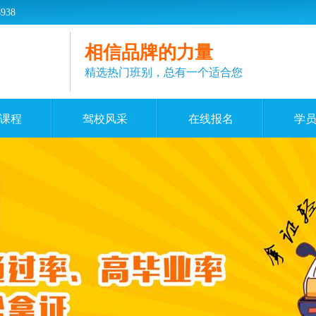
38
相信品牌的力量
精选热门班别，总有一个适合您
课程
驾校风采
在线报名
学