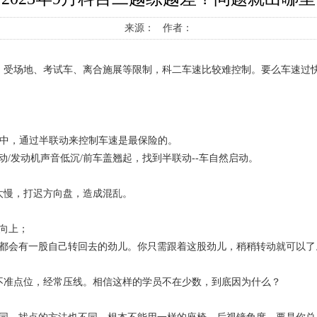
来源： 作者：
。受场地、考试车、离合施展等限制，科二车速比较难控制。要么车速过快
目中，通过半联动来控制车速是最保险的。
动/发动机声音低沉/前车盖翘起，找到半联动--车自然启动。
太慢，打迟方向盘，造成混乱。
向上；
盘都会有一股自己转回去的劲儿。你只需跟着这股劲儿，稍稍转动就可以了
不准点位，经常压线。相信这样的学员不在少数，到底因为什么？