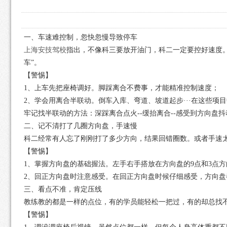
一、车速难控制，忽快忽慢导致停车
上海安技驾校
指出，不像科三要放开油门，科二一定要控好速度
车”。
【警惕】
1、上车先把座椅调好。脚踩离合不费事，才能精准控制速度；
2、学会用离合半联动。倒车入库、弯道、坡道起步···在这些项
牢记找半联动的方法：深踩离合点火--缓抬离合--感受到方向盘抖
二、记不清打了几圈方向盘，手速慢
科二经常有人忘了刚刚打了多少方向，结果回错圈数。或者手速
【警惕】
1、掌握方向盘的基础握法。左手右手搭放在方向盘的9点和3点方
2、回正方向盘时注意感受。在回正方向盘时候仔细感受，方向
三、看点不准，肯定压线
教练教的都是一样的点位，有的学员能轻松一把过，有的却总找
【警惕】