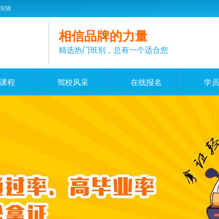
38
相信品牌的力量
精选热门班别，总有一个适合您
课程
驾校风采
在线报名
学