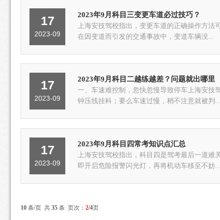
2023年9月科目三变更车道必过技巧？
17
上海安技驾校指出，变更车道的正确操作方法可
2023-09
在因变道而引发的交通事故中，变道车辆没...
2023年9月科目二越练越差？问题就出哪里
17
一、车速难控制，忽快忽慢导致停车上海安技
2023-09
钟压线挂科；要么车速过慢，稍不注意就被判..
2023年9月科目四常考知识点汇总
17
上海安技驾校指出，科目四是驾考最后一道难关
2023-09
即开启危险报警闪光灯，再将机动车移至不妨..
10
条/页 共
35
条 页次：
2
/4
页