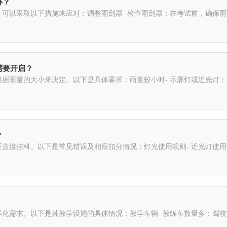
办？
可以采取以下措施来应对：调整雨刮器- 检查雨刮器：在考试前，确保
.
需要开启？
据雨量的大小来决定。以下是具体要求：雨量较小时- 示廓灯或近光灯
.
？
直接挂科。以下是常见错误及相应扣分情况：灯光使用规则- 近光灯使
化需求。以下是其教学设施的具体情况：教学车辆- 教练车数量多：驾校