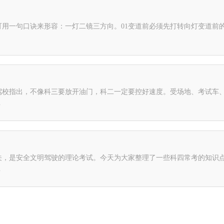
用一句口诀来形容：一灯二镜三方向。01变道前必须先打转向灯变道前的
驾校指出，不像科三要放开油门，科二一定要控好速度。受场地、考试车
.
，是安全文明驾驶的理论考试。今天为大家整理了一些科四常考的知识点
.