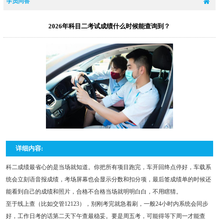
学员问答
2026年科目二考试成绩什么时候能查询到？
详细内容:
科二成绩最省心的是当场就知道。你把所有项目跑完，车开回终点停好，车载系
统会立刻语音报成绩，考场屏幕也会显示分数和扣分项，最后签成绩单的时候还
能看到自己的成绩和照片，合格不合格当场就明明白白，不用瞎猜。
至于线上查（比如交管12123），别刚考完就急着刷，一般24小时内系统会同步
好，工作日考的话第二天下午查最稳妥。要是周五考，可能得等下周一才能查