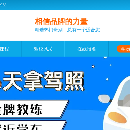
38
相信品牌的力量
精选热门班别，总有一个适合您
课程
驾校风采
在线报名
学