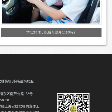
学C2的话，以后可以开C1的吗？
驾驶员培训-竭诚为您服
浦东区南芦公路158号
-8938
驾校
对接上海安技
的宣传工